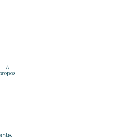
À
propos
n
ante,