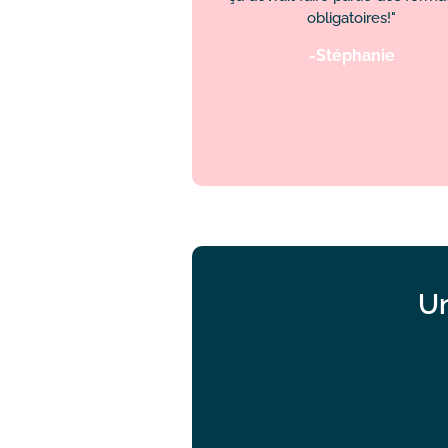
obligatoires!"
-Stéphanie
Un